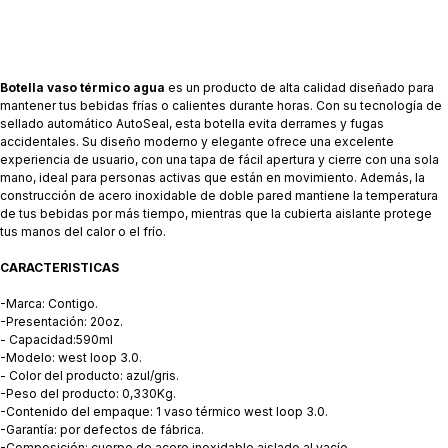
Botella vaso térmico agua
es un producto de alta calidad diseñado para
mantener tus bebidas frías o calientes durante horas. Con su tecnología de
sellado automático AutoSeal, esta botella evita derrames y fugas
accidentales. Su diseño moderno y elegante ofrece una excelente
experiencia de usuario, con una tapa de fácil apertura y cierre con una sola
mano, ideal para personas activas que están en movimiento. Además, la
construcción de acero inoxidable de doble pared mantiene la temperatura
de tus bebidas por más tiempo, mientras que la cubierta aislante protege
tus manos del calor o el frío.
CARACTERISTICAS
-Marca: Contigo. ​
-Presentación: 20oz.
- Capacidad:590ml
-Modelo: west loop 3.0.
- Color del producto: azul/gris.
-Peso del producto: 0,330Kg.
-Contenido del empaque: 1 vaso térmico west loop 3.0.
-Garantía: por defectos de fábrica.
-Composición: cuerpo de acero inoxidable aislado al vacío.