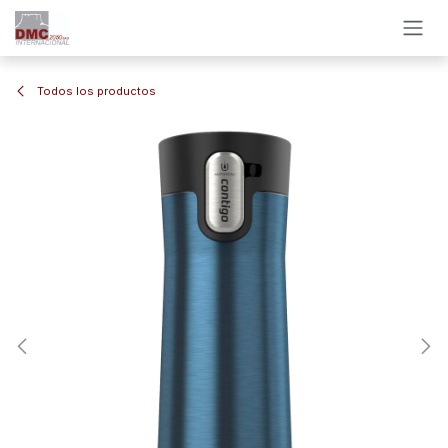
Ir al contenido
Todos los productos