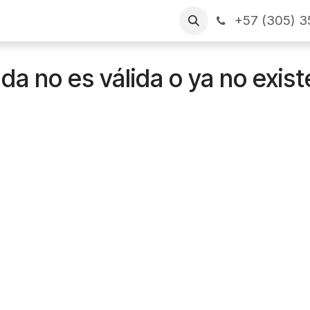
+57 (305) 3
as
Arme su pedido
CONTÁCTENOS
Financiamiento
ada no es válida o ya no exist