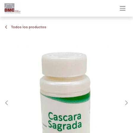
Ir al contenido
Todos los productos