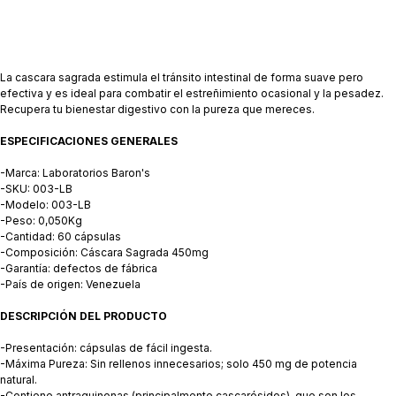
La cascara sagrada estimula el tránsito intestinal de forma suave pero
efectiva y es ideal para combatir el estreñimiento ocasional y la pesadez.
Recupera tu bienestar digestivo con la pureza que mereces.
ESPECIFICACIONES GENERALES
-Marca: Laboratorios Baron's
-SKU: 003-LB
-Modelo: 003-LB
-Peso: 0,050Kg
-Cantidad: 60 cápsulas
-Composición: Cáscara Sagrada 450mg
-Garantía: defectos de fábrica
-País de origen: Venezuela
DESCRIPCIÓN DEL PRODUCTO
-Presentación: cápsulas de fácil ingesta.
-Máxima Pureza: Sin rellenos innecesarios; solo 450 mg de potencia
natural.
-Contiene antraquinonas (principalmente cascarósidos), que son los