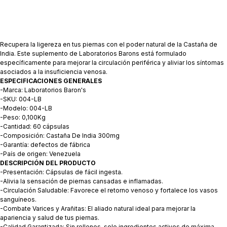
Recupera la ligereza en tus piernas con el poder natural de la Castaña de
India. Este suplemento de Laboratorios Barons está formulado
específicamente para mejorar la circulación periférica y aliviar los síntomas
asociados a la insuficiencia venosa.
ESPECIFICACIONES GENERALES
-Marca: Laboratorios Baron's
-SKU: 004-LB
-Modelo: 004-LB
-Peso: 0,100Kg
-Cantidad: 60 cápsulas
-Composición: Castaña De India 300mg
-Garantía: defectos de fábrica
-País de origen: Venezuela
DESCRIPCIÓN DEL PRODUCTO
-Presentación: Cápsulas de fácil ingesta.
-Alivia la sensación de piernas cansadas e inflamadas.
-Circulación Saludable: Favorece el retorno venoso y fortalece los vasos
sanguíneos.
-Combate Varices y Arañitas: El aliado natural ideal para mejorar la
apariencia y salud de tus piernas.
-Calidad Garantizada: Sin rellenos, solo ingredientes activos de máxima