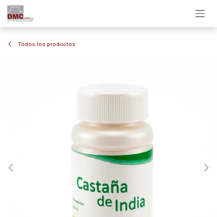
Ir al contenido
Todos los productos