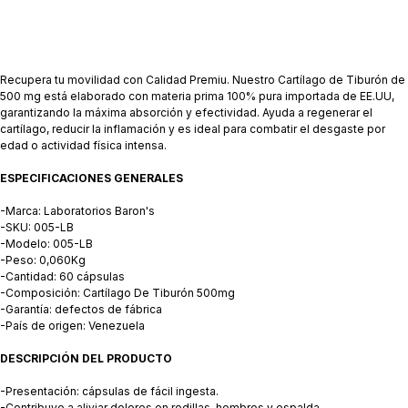
Recupera tu movilidad con Calidad Premiu. Nuestro Cartílago de Tiburón de
500 mg está elaborado con materia prima 100% pura importada de EE.UU,
garantizando la máxima absorción y efectividad. Ayuda a regenerar el
cartílago, reducir la inflamación y es ideal para combatir el desgaste por
edad o actividad física intensa.
ESPECIFICACIONES GENERALES
-Marca: Laboratorios Baron's
-SKU: 005-LB
-Modelo: 005-LB
-Peso: 0,060Kg
-Cantidad: 60 cápsulas
-Composición: Cartílago De Tiburón 500mg
-Garantía: defectos de fábrica
-País de origen: Venezuela
DESCRIPCIÓN DEL PRODUCTO
-Presentación: cápsulas de fácil ingesta.
-Contribuye a aliviar dolores en rodillas, hombros y espalda.