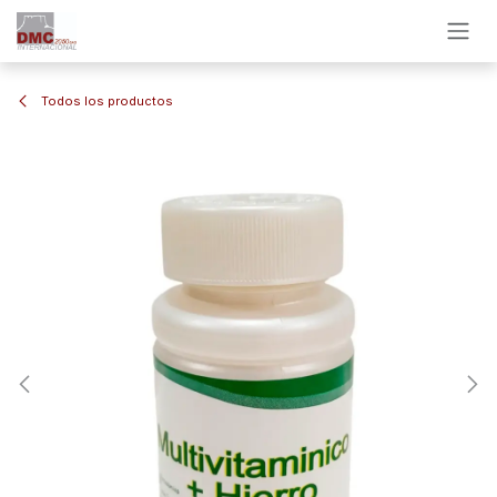
Ir al contenido
Todos los productos