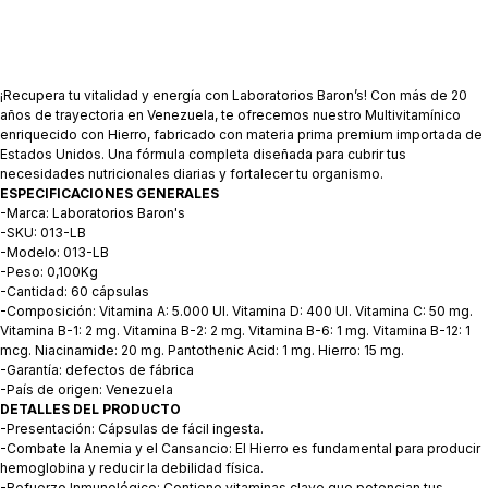
¡Recupera tu vitalidad y energía con Laboratorios Baron’s! Con más de 20
años de trayectoria en Venezuela, te ofrecemos nuestro Multivitamínico
enriquecido con Hierro, fabricado con materia prima premium importada de
Estados Unidos. Una fórmula completa diseñada para cubrir tus
necesidades nutricionales diarias y fortalecer tu organismo.
ESPECIFICACIONES GENERALES
-Marca: Laboratorios Baron's
-SKU: 013-LB
-Modelo: 013-LB
-Peso: 0,100Kg
-Cantidad: 60 cápsulas
-Composición: Vitamina A: 5.000 UI. Vitamina D: 400 UI. Vitamina C: 50 mg.
Vitamina B-1: 2 mg. Vitamina B-2: 2 mg. Vitamina B-6: 1 mg. Vitamina B-12: 1
mcg. Niacinamide: 20 mg. Pantothenic Acid: 1 mg. Hierro: 15 mg.
-Garantía: defectos de fábrica
-País de origen: Venezuela
DETALLES DEL PRODUCTO
-Presentación: Cápsulas de fácil ingesta.
-Combate la Anemia y el Cansancio: El Hierro es fundamental para producir
hemoglobina y reducir la debilidad física.
-Refuerzo Inmunológico: Contiene vitaminas clave que potencian tus