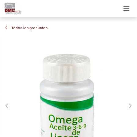
Ir al contenido
Todos los productos