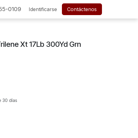
55-0109
SERVICIO POSTVENTA
Identificarse
Cita
Contáctenos
Empleos
Trilene Xt 17Lb 300Yd Grn
e 30 días