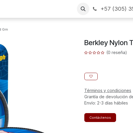
+57 (305) 3
as
Arme su pedido
CONTÁCTENOS
Financiamiento
d Grn
Berkley Nylon 
(0 reseña)
Términos y condiciones
Grantía de devolución d
Envío: 2-3 días hábiles
Contáctenos