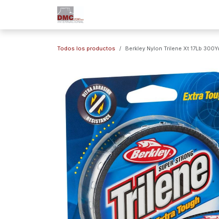
Ir al contenido
Inicio
Nuestra Empresa
Marc
Todos los productos
Berkley Nylon Trilene Xt 17Lb 300Y