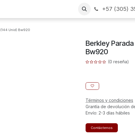
+57 (305) 3
as
Arme su pedido
CONTÁCTENOS
Financiamiento
a (144 Unid) Bw920
Berkley Parada 
Bw920
(0 reseña)
Términos y condiciones
Grantía de devolución d
Envío: 2-3 días hábiles
Contáctenos