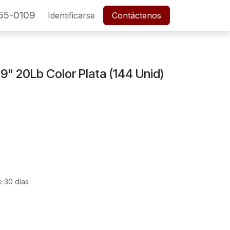
55-0109
SERVICIO POSTVENTA
Identificarse
Cita
Contáctenos
Empleos
9" 20Lb Color Plata (144 Unid)
e 30 días