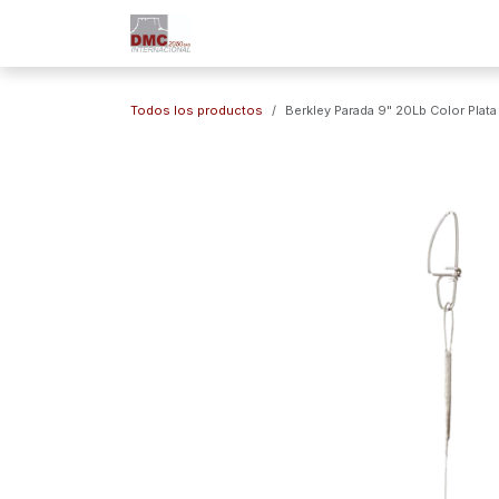
Ir al contenido
Inicio
Nuestra Empresa
Marc
Todos los productos
Berkley Parada 9" 20Lb Color Plat