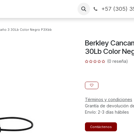
+57 (305) 3
as
Arme su pedido
CONTÁCTENOS
Financiamiento
maño 3 30Lb Color Negro P3Xbb
Berkley Canca
30Lb Color Ne
(0 reseña)
Términos y condiciones
Grantía de devolución d
Envío: 2-3 días hábiles
Contáctenos