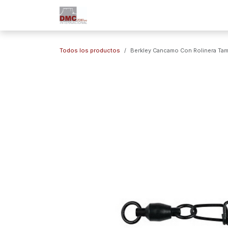
Ir al contenido
Inicio
Nuestra Empresa
Marc
Todos los productos
Berkley Cancamo Con Rolinera Ta