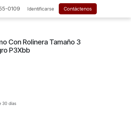
55-0109
SERVICIO POSTVENTA
Identificarse
Cita
Contáctenos
Empleos
mo Con Rolinera Tamaño 3
gro P3Xbb
e 30 días