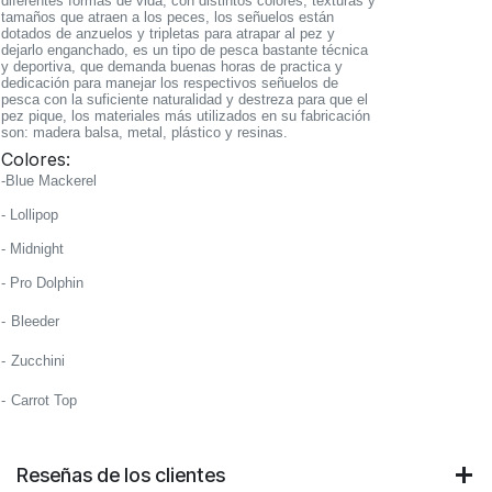
diferentes formas de vida, con distintos colores, texturas y
tamaños que atraen a los peces, los señuelos están
dotados de anzuelos y tripletas para atrapar al pez y
dejarlo enganchado, es un tipo de pesca bastante técnica
y deportiva, que demanda buenas horas de practica y
dedicación para manejar los respectivos señuelos de
pesca con la suficiente naturalidad y destreza para que el
pez pique, los materiales más utilizados en su fabricación
son: madera balsa, metal, plástico y resinas.
Colores:
-Blue Mackerel
- Lollipop
- Midnight
- Pro Dolphin
-
Bleeder
-
Zucchini
-
Carrot Top
Reseñas de los clientes