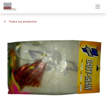
Ir al contenido
Todos los productos