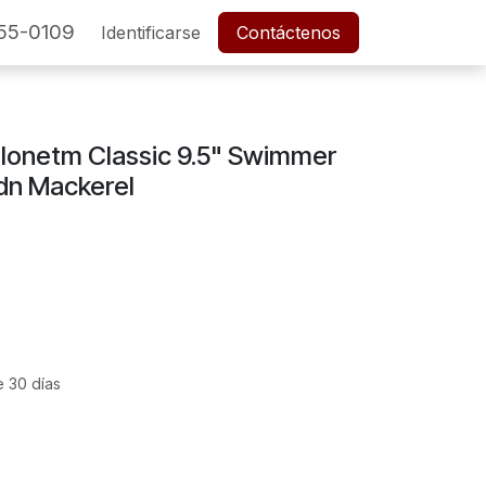
55-0109
SERVICIO POSTVENTA
Identificarse
Cita
Contáctenos
Empleos
lonetm Classic 9.5" Swimmer
dn Mackerel
e 30 días