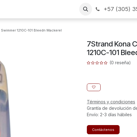
+57 (305) 3
as
Arme su pedido
CONTÁCTENOS
Financiamiento
" Swimmer 1210C-101 Bleedn Mackerel
7Strand Kona C
1210C-101 Blee
(0 reseña)
Términos y condiciones
Grantía de devolución d
Envío: 2-3 días hábiles
Contáctenos