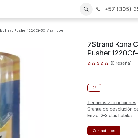
+57 (305) 3
as
Arme su pedido
CONTÁCTENOS
Financiamiento
 Flat Head Pusher 1220Cf-50 Mean Joe
7Strand Kona C
Pusher 1220Cf
(0 reseña)
Términos y condiciones
Grantía de devolución d
Envío: 2-3 días hábiles
Contáctenos