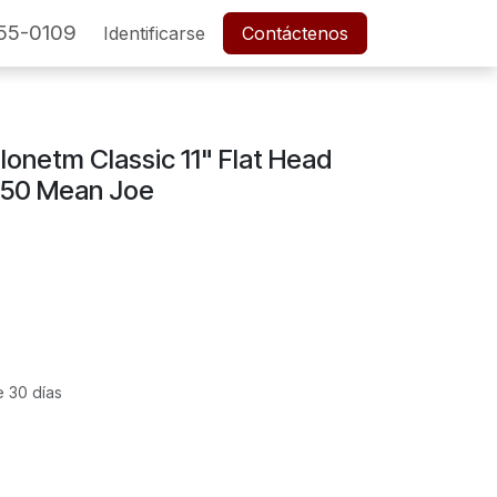
55-0109
SERVICIO POSTVENTA
Identificarse
Cita
Contáctenos
Empleos
lonetm Classic 11" Flat Head
-50 Mean Joe
e 30 días