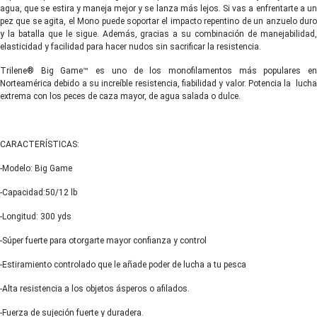
agua, que se estira y maneja mejor y se lanza más lejos. Si vas a enfrentarte a un
pez que se agita, el Mono puede soportar el impacto repentino de un anzuelo duro
y la batalla que le sigue. Además, gracias a su combinación de manejabilidad,
elasticidad y facilidad para hacer nudos sin sacrificar la resistencia.
Trilene® Big Game™ es u
no de los monofilamentos más populares e
Norteamérica debido a su increíble resistencia, fiabilidad y valor. Potencia la lucha
extrema con los peces de caza mayor, de agua salada o dulce.
CARACTERÍSTICAS:
-Modelo: Big Game
-Capacidad:50/12 lb
-Longitud: 300 yds
-Súper fuerte para otorgarte mayor confianza y control
-Estiramiento controlado que le añade poder de lucha a tu pesca
-Alta resistencia a los objetos ásperos o afilados.
-Fuerza de sujeción fuerte y duradera.