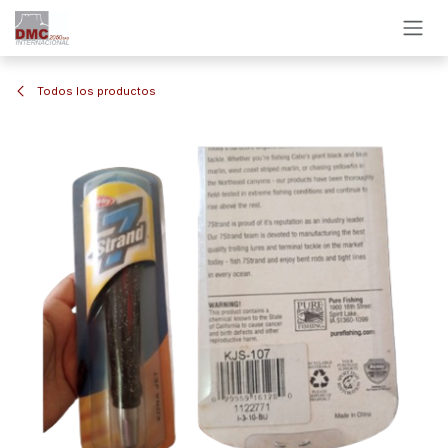
Ir al contenido
Todos los productos