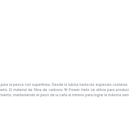
ara la pesca con superlínea. Desde la lubina hasta las especies costeras 
o. El material de fibra de carbono 1K Power Helix se utiliza para producir
miento, manteniendo el peso de la caña al mínimo para lograr la máxima sens