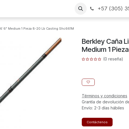
+57 (305) 3
as
Arme su pedido
CONTÁCTENOS
Financiamiento
 6´6" Medium 1 Pieza 8-20 Lb Casting Shc661M
Berkley Caña L
Medium 1 Pieza
(0 reseña)
Términos y condiciones
Grantía de devolución d
Envío: 2-3 días hábiles
Contáctenos