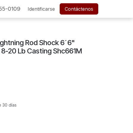
55-0109
SERVICIO POSTVENTA
Identificarse
Cita
Contáctenos
Empleos
ightning Rod Shock 6´6"
 8-20 Lb Casting Shc661M
e 30 días