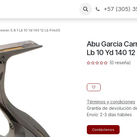
+57 (305) 3
as
Arme su pedido
CONTÁCTENOS
Financiamiento
emier 5.8:1 Lb 10 Yd 140 12 Lb Prm30
Abu Garcia Carr
Lb 10 Yd 140 1
(0 reseña)
Términos y condiciones
Grantía de devolución d
Envío: 2-3 días hábiles
Contáctenos