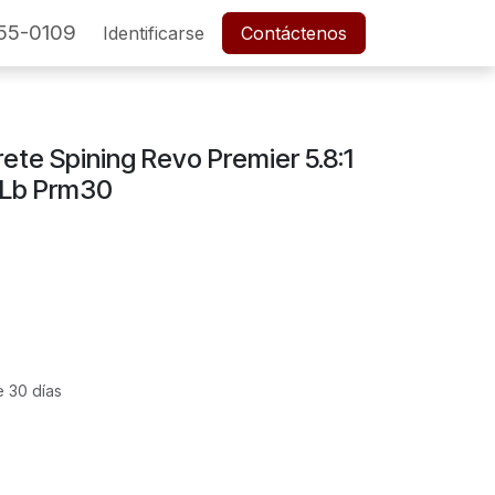
55-0109
SERVICIO POSTVENTA
Identificarse
Cita
Contáctenos
Empleos
ete Spining Revo Premier 5.8:1
2 Lb Prm30
e 30 días