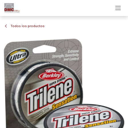
Ir al contenido
Todos los productos