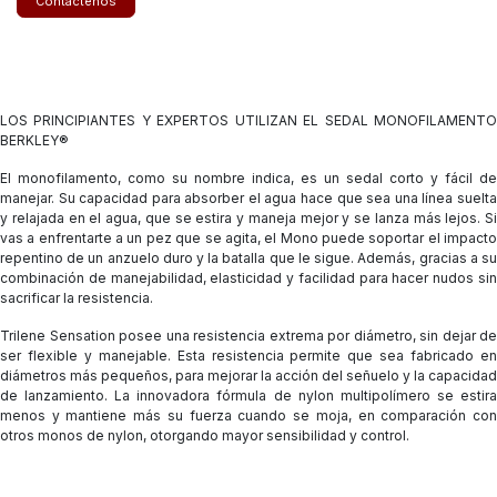
Contáctenos
LOS PRINCIPIANTES Y EXPERTOS UTILIZAN EL SEDAL MONOFILAMENTO
BERKLEY®
El monofilamento, como su nombre indica, es un sedal corto y fácil de
manejar. Su capacidad para absorber el agua hace que sea una línea suelta
y relajada en el agua, que se estira y maneja mejor y se lanza más lejos. Si
vas a enfrentarte a un pez que se agita, el Mono puede soportar el impacto
repentino de un anzuelo duro y la batalla que le sigue. Además, gracias a su
combinación de manejabilidad, elasticidad y facilidad para hacer nudos sin
sacrificar la resistencia.
Trilene Sensation
posee una resistencia extrema por diámetro, sin dejar de
ser flexible y manejable. Esta resistencia permite que sea fabricado en
diámetros más pequeños, para mejorar la acción del señuelo y la capacidad
de lanzamiento. La innovadora fórmula de nylon multipolímero se estira
menos y mantiene más su fuerza cuando se moja, en comparación con
otros monos de nylon, otorgando mayor sensibilidad y control.