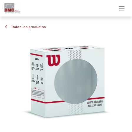
Ir al contenido
Todos los productos