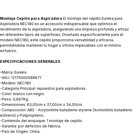
Montaje Cepillo para Aspiradora
El montaje del cepillo Eureka para
Aspiradora NEC180 es un accesorio indispensable que optimiza el
rendimiento de tu aspiradora, asegurando una limpieza profunda y eficaz
en diferentes tipos de superficies. Diseñado específicamente para el
modelo NEC180, este cepillo proporciona versatilidad y eficacia,
permitiéndote mantener tu hogar u oficina impecables con el mínimo
esfuerzo.
ESPECIFICACIONES GENERALES
-Marca: Eureka.
-SKU: 12175000088671
-Modelo: NEC180
-Categoría Principal: repuestos para aspiradoras.
-Color: blanco con negro.
-Peso: 0,667Kg.
-Dimensiones: 63,00cm x 37,00cm x 34,00cm.
-Composición: ABS - Acrylonitrile butadiene styrene (Acrilonitrilo butadieno
estireno) y Polipropileno.
-Contenido del empaque: 1 montaje de cepillo.
-Garantía: por defectos de fábrica.
-País de Origen: China.