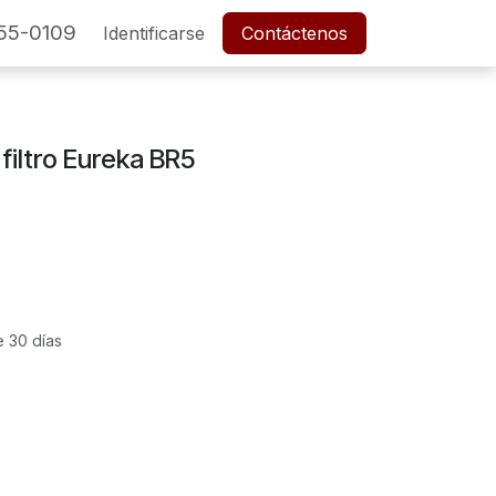
55-0109
SERVICIO POSTVENTA
Identificarse
Cita
Contáctenos
Empleos
filtro Eureka BR5
e 30 días