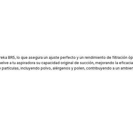
ka BR5, lo que asegura un ajuste perfecto y un rendimiento de filtración óp
elve a tu aspiradora su capacidad original de succión, mejorando la eficaci
e partículas, incluyendo polvo, alérgenos y polen, contribuyendo a un ambie