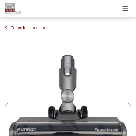
Ir al contenido
Todos los productos