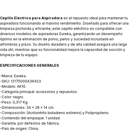
Cepillo Eléctrico para Aspiradora
es el repuesto ideal para mantener tu
aspiradora funcionando al máximo rendimiento. Diseñado para ofrecer una
limpieza profunda y eficiente, este cepillo eléctrico es compatible con
diversos modelos de aspiradoras Eureka, garantizando un desempeño
óptimo en la eliminación de polvo, pelos y suciedad incrustada en
alfombras y pisos. Su diseño duradero y de alta calidad asegura una larga
vida útil, mientras que su funcionalidad mejora la capacidad de succión y
limpieza de tu equipo.
ESPECIFICACIONES GENERALES
-Marca: Eureka.
-SKU: 12175000A36423.
-Modelo: AK10.
-Categoría principal: accesorios y repuestos.
-Color: negro.
-Peso: 0,317 Kg.
-Dimensiones: 34 x 28 x 14 cm.
-Composición: (Acrilonitrilo butadieno estireno) y Polipropileno.
-Contenido del empaque: 1 unidad.
-Garantía: por defectos de fábrica.
-País de origen: China.