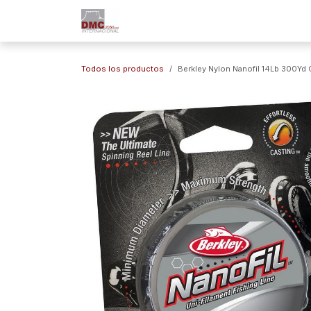
Ir al contenido
Inicio
Nuestra Empresa
Marc
Todos los productos
Berkley Nylon Nanofil 14Lb 300Yd C