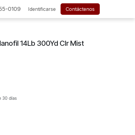
55-0109
SERVICIO POSTVENTA
Identificarse
Cita
Contáctenos
Empleos
anofil 14Lb 300Yd Clr Mist
e 30 días