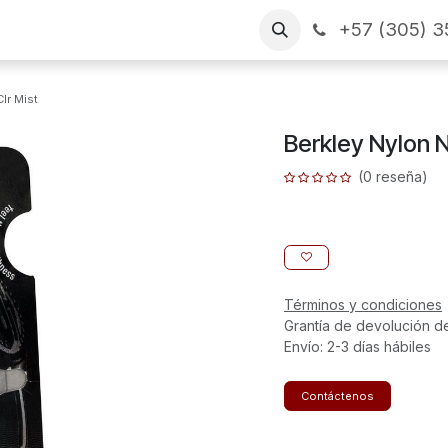
+57 (305) 3
as
Arme su pedido
CONTÁCTENOS
Financiamiento
lr Mist
Berkley Nylon N
(0 reseña)
Términos y condiciones
Grantía de devolución d
Envío: 2-3 días hábiles
Contáctenos