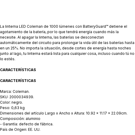
La linterna LED Coleman de 1000 lúmenes con BatteryGuard™ detiene el
agotamiento de la batería, por lo que tendrá energía cuando más la
necesite. Al apagar la linterna, las baterías se desconectan
automáticamente del circuito para prolongar la vida útil de las baterías hasta
en un 25%. No importa la situación, desde cortes de energía hasta noches
junto al lago, tu linterna estará lista para cualquier cosa, incluso cuando tú no
lo estés.
CARACTERÍSTICAS
CARACTERÍSTICAS
Marca: Coleman.
SKU: 2000034939.
Color: negro.
Peso: 0,63 kg
Dimensiones del artículo Largo x Ancho x Altura: ‎10.92 x 11.17 x 22.09cm.
Composición: aluminio
- Garantía: defecto de fábrica.
País de Origen: EE. UU.