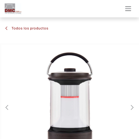
Ir al contenido
Todos los productos