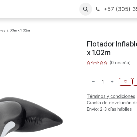
+57 (305) 3
as
Arme su pedido
CONTÁCTENOS
Financiamiento
way 2.03m x 1.02m
Flotador Infla
x 1.02m
(0 reseña)
Términos y condiciones
Grantía de devolución d
Envío: 2-3 días hábiles