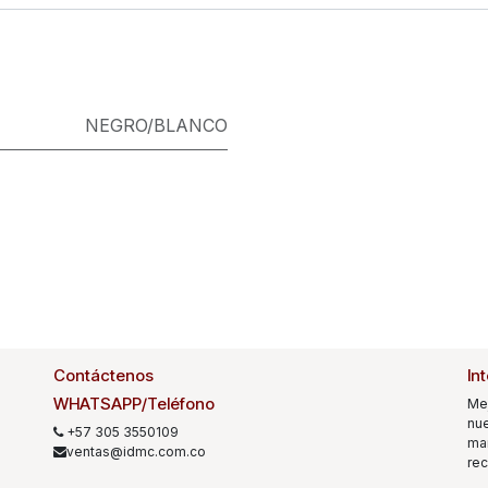
NEGRO/BLANCO
Contáctenos
In
WHATSAPP/Teléfono
Me
nue
+57 305 3550109
mar
ventas@idmc.com.co
rec