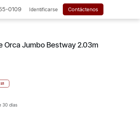
55-0109
SERVICIO POSTVENTA
Identificarse
Cita
Contáctenos
Empleos
ble Orca Jumbo Bestway 2.03m
e 30 días