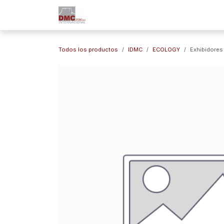
Ir al contenido
Inicio
Nuestra Empresa
Marc
Todos los productos
IDMC
ECOLOGY
Exhibidores