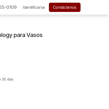
55-0109
SERVICIO POSTVENTA
Identificarse
Cita
Contáctenos
Empleos
ology para Vasos
e 30 días