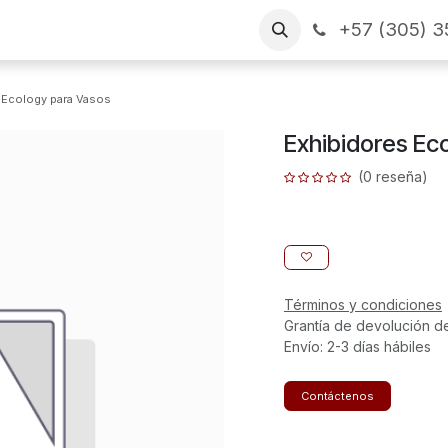
+57 (305) 3
as
Arme su pedido
CONTÁCTENOS
Financiamiento
 Ecology para Vasos
Exhibidores Ec
(0 reseña)
Términos y condiciones
Grantía de devolución d
Envío: 2-3 días hábiles
Contáctenos