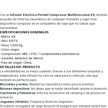
Con el
Inflador Eléctrico Portátil Compresor Multifuncional KX
, tendrás
el poder de inflar tus neumáticos en cualquier momento y lugar. Este
dispositivo compacto es el compañero de viaje que no sabías que
necesitabas.
ESPECIFICACIONES GENERALES
-Marca: KX.
-SKU: 51073
-Peso: 1,200 Kg.
-Color: negro.
-Composicion: ABS + PVC + Componentes electrónicos.
-Garantía: defectos de fábrica.
-Pais de origen: China.
DETALLES DEL PRODUCTO
La versatilidad es su mejor cualidad. Gracias a sus diferentes boquillas y
adaptadores, este inflador no solo es ideal para tu vehículo, sino que
también es perfecto para:
Bicicletas y motos:
Mantén tus neumáticos listos para la aventura.
Balones deportivos:
No dejes que un balón desinflado arruine la diversión.
Colchones y flotadores:
Infla tus accesorios de camping o de piscina sin
esfuerzo.
Juguetes inflables:
Prepara la fiesta en segundos.
Su batería recargable de larga duración te asegura que siempre estará listo