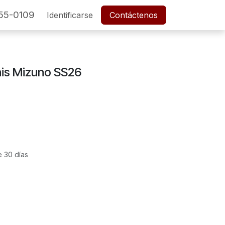
55-0109
SERVICIO POSTVENTA
Identificarse
Cita
Contáctenos
Empleos
is Mizuno SS26
e 30 días