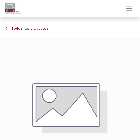
Ir al contenido
Todos los productos