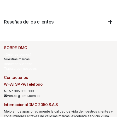
Reseñas de los clientes
SOBRE IDMC
¿Quiénes somos?
Nuestras marcas
Recursos y videos
Trabaje con nosotros
Contáctenos
WHATSAPP/Teléfono
+57 305 3550109
ventas@idmc.com.co
Internacional DMC 2050 S.A.S
Mejoramos apasionadamente la calidad de vida de nuestros clientes y
consumidores a través de valiosas marcas, excelente servicio y una