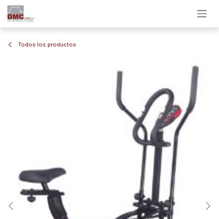
Ir al contenido
Todos los productos