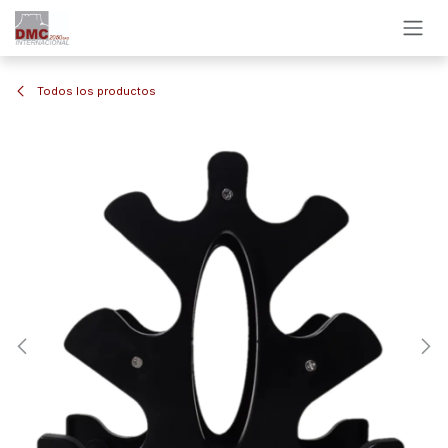
Ir al contenido
Todos los productos