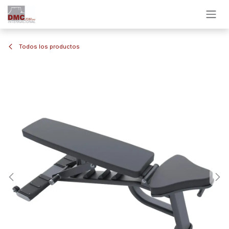
Ir al contenido
Todos los productos