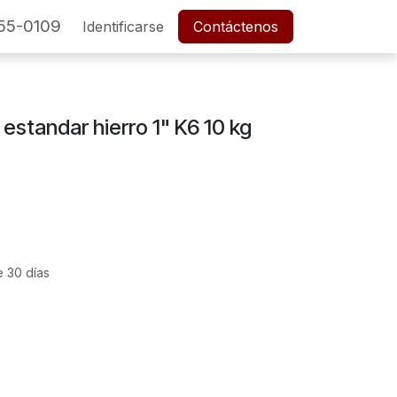
55-0109
SERVICIO POSTVENTA
Identificarse
Cita
Contáctenos
Empleos
estandar hierro 1" K6 10 kg
e 30 días