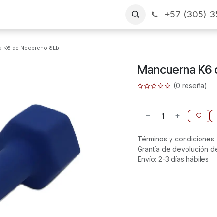
+57 (305) 3
as
Arme su pedido
CONTÁCTENOS
Financiamiento
a K6 de Neopreno 8Lb
Mancuerna K6 
(0 reseña)
Términos y condiciones
Grantía de devolución d
Envío: 2-3 días hábiles