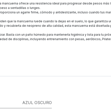
a mancuerna ofrece una resistencia ideal para progresar desde pesos más li
 peso a sentadillas o lunges.
porciona un agarre firme, cómodo y antideslizante, incluso cuando tus ma
en que la mancuerna ruede cuando la dejas en el suelo, lo que garantiza un
o y recubierta de neopreno de alta calidad, esta mancuerna está diseñada pa
iar. Basta con un paño húmedo para mantenerla higiénica y lista para tu pró
iedad de disciplinas, incluyendo entrenamiento con pesas, aeróbicos, Pilates
AZUL OSCURO