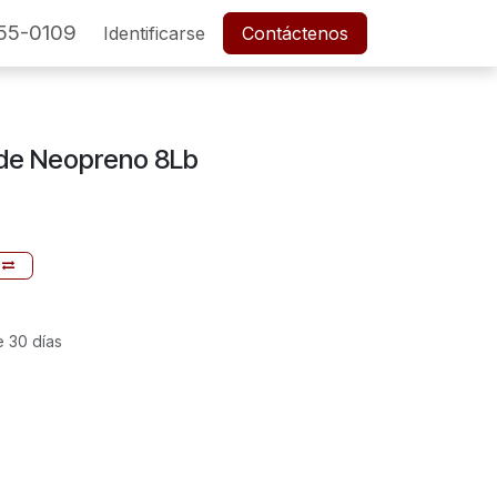
55-0109
SERVICIO POSTVENTA
Identificarse
Cita
Contáctenos
Empleos
de Neopreno 8Lb
e 30 días