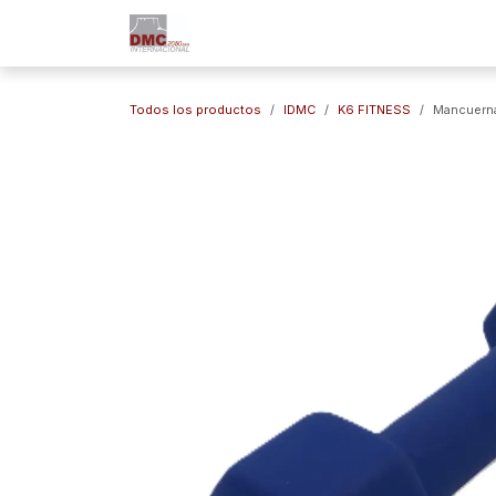
Ir al contenido
Inicio
Nuestra Empresa
Marc
Todos los productos
IDMC
K6 FITNESS
Mancuern