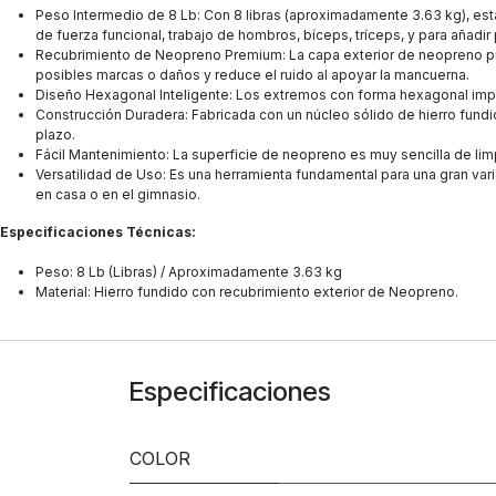
Peso Intermedio de 8 Lb: Con 8 libras (aproximadamente 3.63 kg), est
de fuerza funcional, trabajo de hombros, bíceps, tríceps, y para añadir
Recubrimiento de Neopreno Premium: La capa exterior de neopreno pro
posibles marcas o daños y reduce el ruido al apoyar la mancuerna.
Diseño Hexagonal Inteligente: Los extremos con forma hexagonal impid
Construcción Duradera: Fabricada con un núcleo sólido de hierro fundid
plazo.
Fácil Mantenimiento: La superficie de neopreno es muy sencilla de limp
Versatilidad de Uso: Es una herramienta fundamental para una gran var
en casa o en el gimnasio.
Especificaciones Técnicas:
Peso: 8 Lb (Libras) / Aproximadamente 3.63 kg
Material: Hierro fundido con recubrimiento exterior de Neopreno.
Especificaciones
COLOR