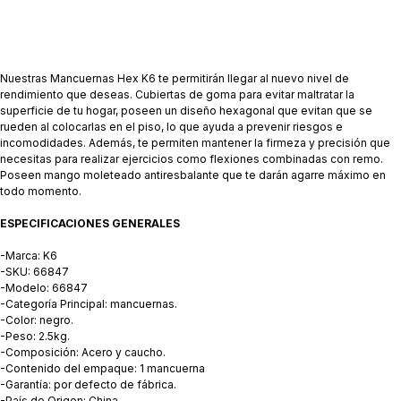
Nuestras Mancuernas Hex K6 te permitirán llegar al nuevo nivel de
rendimiento que deseas. Cubiertas de goma para evitar maltratar la
superficie de tu hogar, poseen un diseño hexagonal que evitan que se
rueden al colocarlas en el piso, lo que ayuda a prevenir riesgos e
incomodidades. Además, te permiten mantener la firmeza y precisión que
necesitas para realizar ejercicios como flexiones combinadas con remo.
Poseen mango moleteado antiresbalante que te darán agarre máximo en
todo momento.
ESPECIFICACIONES GENERALES
-Marca: K6
-SKU: 66847
-Modelo: 66847
-Categoría Principal: mancuernas.
-Color: negro.
-Peso: 2.5kg.
-Composición: Acero y caucho.
-Contenido del empaque: 1 mancuerna
-Garantía: por defecto de fábrica.
-País de Origen: China.