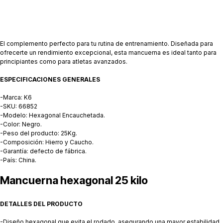
El complemento perfecto para tu rutina de entrenamiento. Diseñada para
ofrecerte un rendimiento excepcional, esta mancuerna es ideal tanto para
principiantes como para atletas avanzados.
ESPECIFICACIONES GENERALES
-Marca: K6
-SKU: 66852
-Modelo: Hexagonal Encauchetada.
-Color: Negro.
-Peso del producto: 25Kg.
-Composición: Hierro y Caucho.
-Garantía: defecto de fábrica.
-País: China.
Mancuerna hexagonal 25 kilo
DETALLES DEL PRODUCTO
-Diseño hexagonal que evita el rodado, asegurando una mayor estabilidad