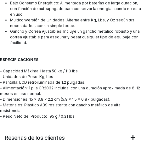
Bajo Consumo Energético: Alimentada por baterías de larga duración,
con función de autoapagado para conservar la energía cuando no está
en uso.
Multiconversión de Unidades: Alterna entre Kg, Lbs, y Oz según tus
necesidades, con un simple toque.
Gancho y Correa Ajustables: Incluye un gancho metálico robusto y una
correa ajustable para asegurar y pesar cualquier tipo de equipaje con
facilidad.
ESPECIFICACIONES:
- Capacidad Máxima: Hasta 50 kg / 110 lbs.
- Unidades de Peso: Kg, Lbs
- Pantalla: LCD retroiluminada de 1.2 pulgadas.
- Alimentación: 1 pila CR2032 incluida, con una duración aproximada de 6-12
meses en uso normal.
- Dimensiones: 15 x 3.8 x 2.2 cm (5.9 x 1.5 x 0.87 pulgadas).
- Materiales: Plástico ABS resistente con gancho metálico de alta
resistencia.
- Peso Neto del Producto: 95 g / 0.21 lbs.
Reseñas de los clientes