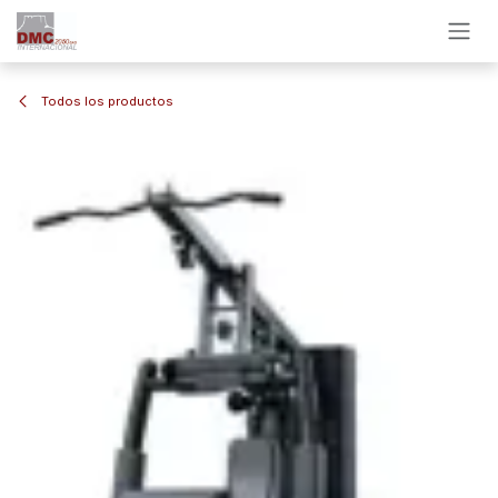
Ir al contenido
Todos los productos