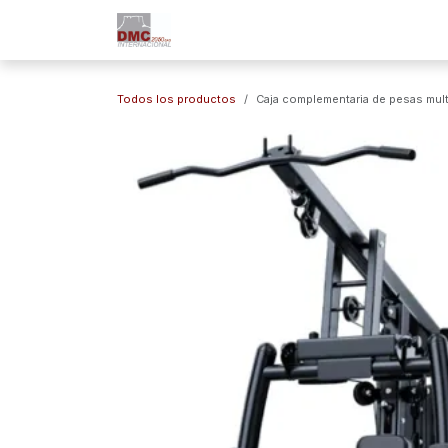
Ir al contenido
Inicio
Nuestra Empresa
Marc
Todos los productos
Caja complementaria de pesas multi