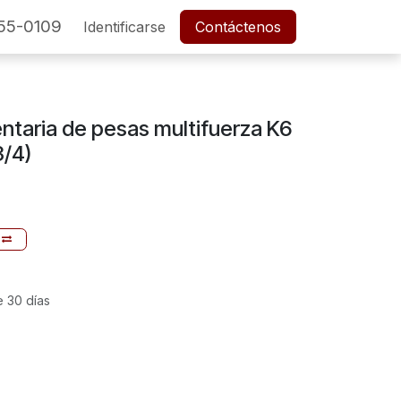
55-0109
SERVICIO POSTVENTA
Identificarse
Cita
Contáctenos
Empleos
taria de pesas multifuerza K6
3/4)
e 30 días