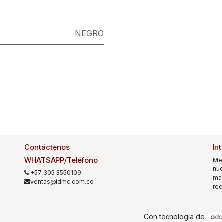
NEGRO
Contáctenos
In
WHATSAPP/Teléfono
Me
nue
+57 305 3550109
mar
ventas@idmc.com.co
rec
Con tecnología de