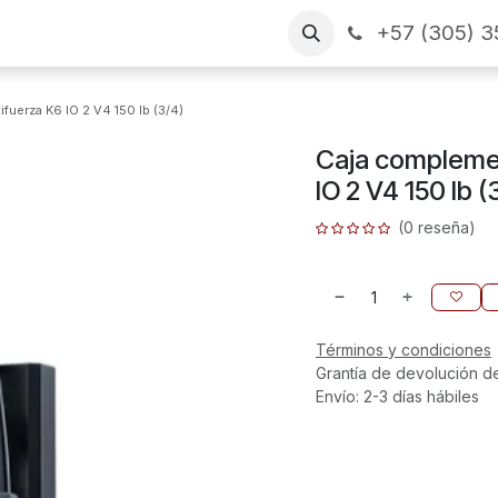
+57 (305) 3
as
Arme su pedido
CONTÁCTENOS
Financiamiento
fuerza K6 IO 2 V4 150 lb (3/4)
Caja complemen
IO 2 V4 150 lb (
(0 reseña)
Términos y condiciones
Grantía de devolución d
Envío: 2-3 días hábiles