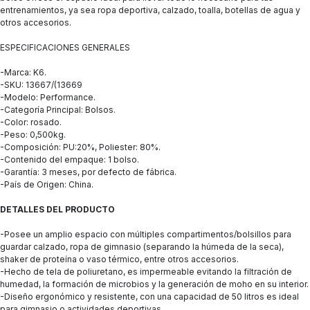
entrenamientos, ya sea ropa deportiva, calzado, toalla, botellas de agua y
otros accesorios.
ESPECIFICACIONES GENERALES
-Marca: K6.
-SKU: 13667/(13669
-Modelo: Performance.
-Categoría Principal: Bolsos.
-Color: rosado.
-Peso: 0,500kg.
-Composición: PU:20%, Poliester: 80%.
-Contenido del empaque: 1 bolso.
-Garantía: 3 meses, por defecto de fábrica.
-País de Origen: China.
DETALLES DEL PRODUCTO
-Posee un amplio espacio con múltiples compartimentos/bolsillos para
guardar calzado, ropa de gimnasio (separando la húmeda de la seca),
shaker de proteína o vaso térmico, entre otros accesorios.
-Hecho de tela de poliuretano, es impermeable evitando la filtración de
humedad, la formación de microbios y la generación de moho en su interior.
-Diseño ergonómico y resistente, con una capacidad de 50 litros es ideal
para gimnasio o actividades deportivas.