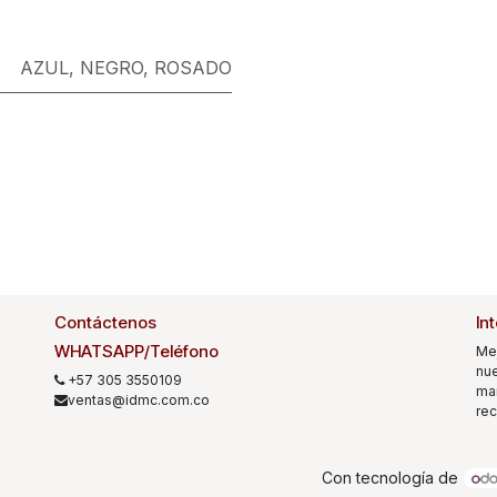
AZUL
,
NEGRO
,
ROSADO
Contáctenos
In
WHATSAPP/Teléfono
Me
nue
+57 305 3550109
mar
ventas@idmc.com.co
rec
Con tecnología de