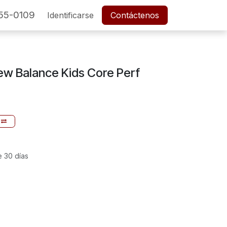
55-0109
SERVICIO POSTVENTA
Identificarse
Cita
Contáctenos
Empleos
New Balance Kids Core Perf
e 30 días