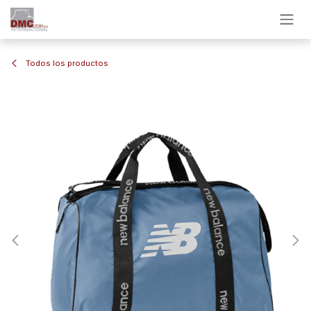
Ir al contenido
Todos los productos