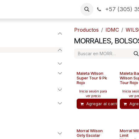
+57 (305) 3
as
Arme su pedido
CONTÁCTENOS
Financiamiento
Productos
IDMC
WIL
MORRALES, BOLSO
Maleta Wilson
Maleta B
Super Tour 9 Pk
Wilson Su
Rojo
Tour Rojo
Inicia sesión para
Inicia ses
ver precio
ver pr
Agregar al carrito
Agreg
Morral Wilson
Morral Wi
Girly Escolar
Limit