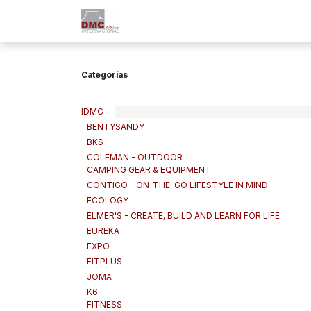
Ir al contenido
Inicio
Nuestra Empresa
Marc
Categorías
IDMC
BENTYSANDY
BKS
COLEMAN - OUTDOOR
CAMPING GEAR & EQUIPMENT
CONTIGO - ON-THE-GO LIFESTYLE IN MIND
ECOLOGY
ELMER'S - CREATE, BUILD AND LEARN FOR LIFE
EUREKA
EXPO
FITPLUS
JOMA
K6
FITNESS