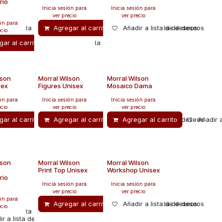
rio
Inicia sesión para
Inicia sesión para
ver precio
ver precio
ión para
adir a lista de deseos
Agregar al carrito
Añadir a lista de deseos
Añadir a lista de deseos
ecio
ar al carrito
Añadir a lista de deseos
lson
Morral Wilson
Morral Wilson
sex
Figures Unisex
Mosaico Dama
ión para
Inicia sesión para
Inicia sesión para
ecio
ver precio
ver precio
ar al carrito
Agregar al carrito
Añadir a lista de deseos
Agregar al carrito
Añadir a lista de deseos
Añadir 
lson
Morral Wilson
Morral Wilson
Print Top Unisex
Workshop Unisex
rio
Inicia sesión para
Inicia sesión para
ver precio
ver precio
ión para
Agregar al carrito
Añadir a lista de deseos
Añadir a lista de deseos
ecio
adir a lista de deseos
ir a lista de deseos