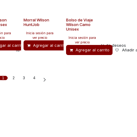
lson
Morral Wilson
Bolso de Viaje
isex
HuntJob
Wilson Camo
Unisex
ión para
Inicia sesión para
ecio
ver precio
Inicia sesión para
ver precio
ar al carrito
Agregar al carrito
Añadir a lista de deseos
Añadir a lista de deseos
adir a lista de deseos
Agregar al carrito
Añadir 
1
2
3
4