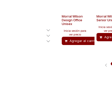
Morral Wilson
Morral Wi
Design Office
Senior Un
Unisex
Inicia ses
Inicia sesión para
ver pr
ver precio
Agreg
Agregar al carrito
Añ