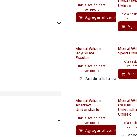
Universita
Inicia sesión para
Unisex
ver precio
Inicia ses
Agregar al carrito
Añ
ver pr
Agreg
Morral Wilson
Morral Wi
Boy Skate
Sport Uni
Escolar
Inicia ses
Inicia sesión para
ver pr
ver precio
Agreg
Añadir a lista de deseos
Morral Wilson
Morral Wi
Abstract
Casual
Universitario
Universita
Unisex
Inicia sesión para
ver precio
Inicia ses
ver pr
Agregar al carrito
Añ
Añad