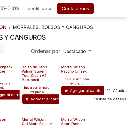
55-0109
SERVICIO POSTVENTA
Identificarse
Cita
Contáctenos
Empleos
SON
MORRALES, BOLSOS Y CANGUROS
S Y CANGUROS
Ordenar por:
Destacado
ackpack
Bolso de Tenis
Morral Wilson
per
Wilson Super
Psycho Unisex
Tour Clash V2
Backpack
Inicia sesión para
ión para
ver precio
ecio
Inicia sesión para
Agregar al carrito
Añadir 
ver precio
ar al carrito
Añadir a lista de deseos
Añadir a lista de deseos
Agregar al carrito
Añadir a lista de deseos
lson
Morral Wilson
Morral Wilson
Girl Skate Escolar
Sport Dama