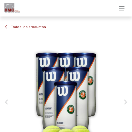
Ir al contenido
Todos los productos