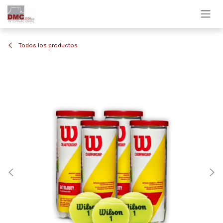
Ir al contenido
Todos los productos