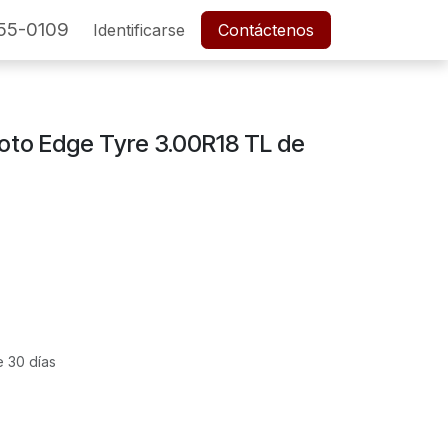
55-0109
SERVICIO POSTVENTA
Identificarse
Cita
Contáctenos
Empleos
oto Edge Tyre 3.00R18 TL de
e 30 días