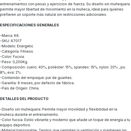
entrenamientos con pesas y ejercicios de fuerza. Su diseño sin muñequera
permite mayor libertad de movimiento en la muñeca, ideal para quienes
prefieren un soporte más natural sin restricciones adicionales.
ESPECIFICACIONES GENERALES
-Marca: K6.
-SKU: 67017
-Modelo: Energetic
-Categoría: Fitness.
-Color: Fucsia.
-Peso: 0,200Kg.
-Composición: cuero: 40%, poliéster: 15%, spandex: 15%, nylon: 20% , pu:
8%, eva: 2%.
-Contenido del empaque: par de guantes.
-Garantía: 6 meses, por defecto de fábrica.
-País de Origen: China.
DETALLES DEL PRODUCTO
-Diseño sin muñequera: Permite mayor movilidad y flexibilidad en la
muñeca durante el entrenamiento.
-Color fucsia: Estilo vibrante y moderno que añade un toque de energía a tu
equipo deportivo.
-Material transpirable: Tejidos que permiten la ventilación y mantienen las