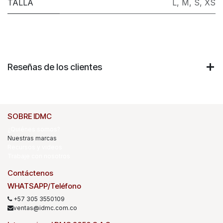
TALLA
L
,
M
,
S
,
XS
Reseñas de los clientes
SOBRE IDMC
¿Quiénes somos?
Nuestras marcas
Recursos y videos
Trabaje con nosotros
Contáctenos
WHATSAPP/Teléfono
+57 305 3550109
ventas@idmc.com.co