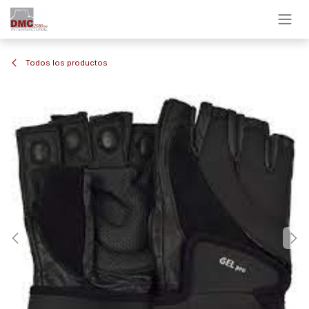
Ir al contenido
Todos los productos