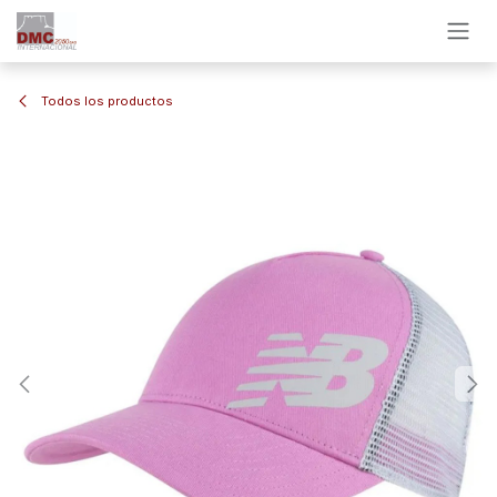
Ir al contenido
Todos los productos