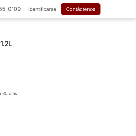
55-0109
SERVICIO POSTVENTA
Identificarse
Cita
Contáctenos
Empleos
1.2L
e 30 días